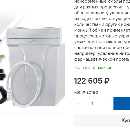
ионообменные смолы подб
для разных процессов – 
обессоливание, удаление н
из воды соответствующи
количествами других ион
Ионный обмен применяет
процессов, которые укру
умягчение • снижение ур
частичное или полное об
например, удаление нитра
фармацевтической промыш
Наличие:
В наличии
122 605 ₽
КОЛИЧЕСТВО
Куп