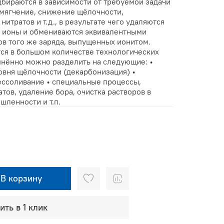
ираются в зависимости от требуемой задачи
умягчение, снижение щёлочности,
итратов и т.д., в результате чего удаляются
е ионы и обмениваются эквивалентными
ов того же заряда, выпущенных ионитом.
ся в большом количестве технологических
пнённо можно разделить на следующие: •
овня щёлочности (декарбонизация) •
ессоливание • специальные процессы,
тов, удаление бора, очистка растворов в
ленности и т.п.
В корзину
ить в 1 клик