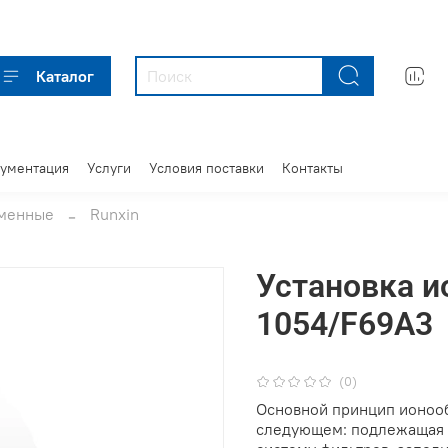
Каталог
кументация
Услуги
Условия поставки
Контакты
бменные
Runxin
Установка 
1054/F69A3
(0)
Основной принцип ионоо
следующем: подлежащая о