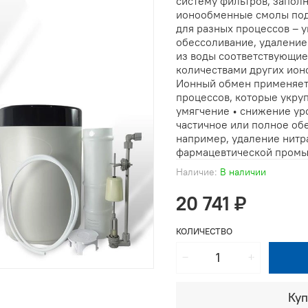
систему фильтров, запол
ионообменные смолы подб
для разных процессов – 
обессоливание, удаление н
из воды соответствующи
количествами других ион
Ионный обмен применяет
процессов, которые укру
умягчение • снижение ур
частичное или полное об
например, удаление нитра
фармацевтической промыш
Наличие:
В наличии
20 741 ₽
КОЛИЧЕСТВО
Куп