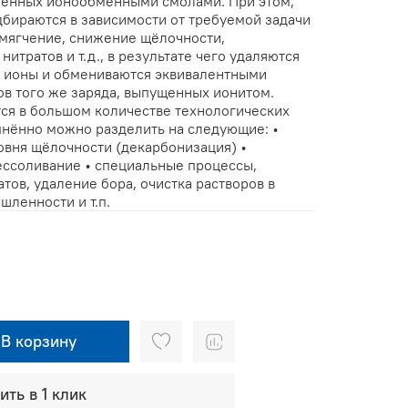
ненных ионообменными смолами. При этом,
ираются в зависимости от требуемой задачи
умягчение, снижение щёлочности,
итратов и т.д., в результате чего удаляются
е ионы и обмениваются эквивалентными
ов того же заряда, выпущенных ионитом.
ся в большом количестве технологических
пнённо можно разделить на следующие: •
овня щёлочности (декарбонизация) •
ессоливание • специальные процессы,
тов, удаление бора, очистка растворов в
ленности и т.п.
В корзину
ить в 1 клик