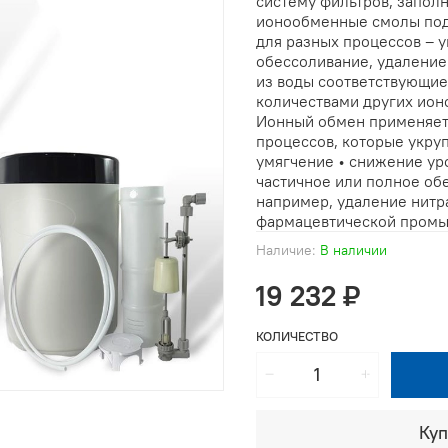
систему фильтров, запол
ионообменные смолы подб
для разных процессов – 
обессоливание, удаление н
из воды соответствующи
количествами других ион
Ионный обмен применяет
процессов, которые укру
умягчение • снижение ур
частичное или полное об
например, удаление нитра
фармацевтической промыш
Наличие:
В наличии
19 232 ₽
КОЛИЧЕСТВО
Куп