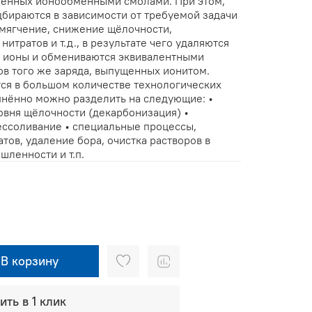
ненных ионообменными смолами. При этом,
ираются в зависимости от требуемой задачи
умягчение, снижение щёлочности,
итратов и т.д., в результате чего удаляются
е ионы и обмениваются эквивалентными
ов того же заряда, выпущенных ионитом.
ся в большом количестве технологических
пнённо можно разделить на следующие: •
овня щёлочности (декарбонизация) •
ессоливание • специальные процессы,
тов, удаление бора, очистка растворов в
ленности и т.п.
В корзину
ить в 1 клик