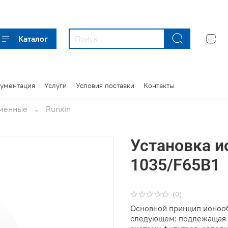
Каталог
кументация
Услуги
Условия поставки
Контакты
бменные
Runxin
Установка 
1035/F65B1
(0)
Основной принцип ионоо
следующем: подлежащая о