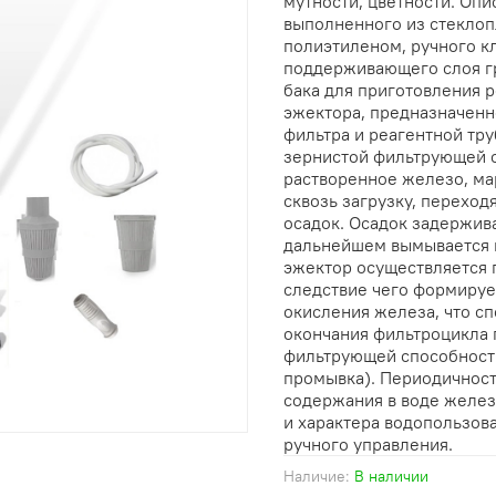
мутности, цветности. Опи
выполненного из стеклоп
полиэтиленом, ручного к
поддерживающего слоя г
бака для приготовления 
эжектора, предназначенно
фильтра и реагентной тр
зернистой фильтрующей 
растворенное железо, ма
сквозь загрузку, переход
осадок. Осадок задержива
дальнейшем вымывается 
эжектор осуществляется п
следствие чего формиру
окисления железа, что с
окончания фильтроцикла 
фильтрующей способности
промывка). Периодичност
содержания в воде желез
и характера водопользов
ручного управления.
Наличие:
В наличии