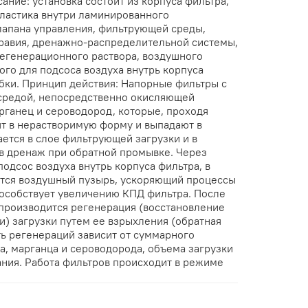
сание: установка состоит из корпуса фильтра,
ластика внутри ламинированного
лапана управления, фильтрующей среды,
равия, дренажно-распределительной системы,
регенерационного раствора, воздушного
го для подсоса воздуха внутрь корпуса
убки. Принцип действия: Напорные фильтры с
средой, непосредственно окисляющей
рганец и сероводород, которые, проходя
ят в нерастворимую форму и выпадают в
ется в слое фильтрующей загрузки и в
в дренаж при обратной промывке. Через
одсос воздуха внутрь корпуса фильтра, в
ется воздушный пузырь, ускоряющий процессы
пособствует увеличению КПД фильтра. После
производится регенерация (восстановление
) загрузки путем ее взрыхления (обратная
ь регенераций зависит от суммарного
а, марганца и сероводорода, объема загрузки
ания. Работа фильтров происходит в режиме