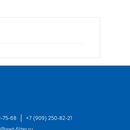
0-75-68
+7 (909) 250-82-21
s@awt-filter.ru