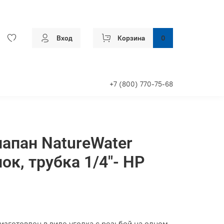
Вход
Корзина
0
+7 (800) 770-75-68
апан NatureWater
ок, трубка 1/4"- НР
зготовлен в виде уголка с резьбой на одном