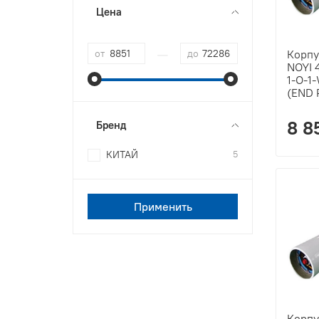
Цена
—
от
до
Корпу
NOYI 
1-O-1
(END 
8 8
Бренд
КИТАЙ
5
Применить
Корпу