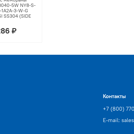
8040-5W NY8-S-
-1A2A-3-W-G
I SS304 (SIDE
)
286 ₽
Контакты
+7 (800) 77
E-mail: sale