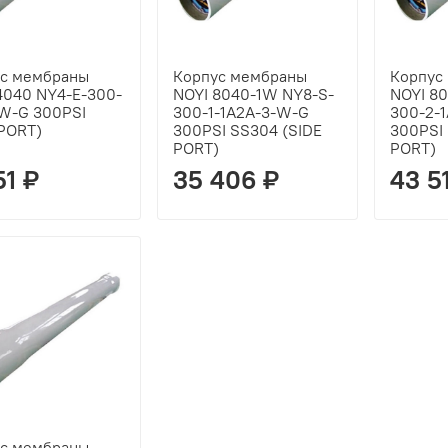
с мембраны
Корпус мембраны
Корпус
4040 NY4-E-300-
NOYI 8040-1W NY8-S-
NOYI 8
-W-G 300PSI
300-1-1A2A-3-W-G
300-2-
PORT)
300PSI SS304 (SIDE
300PSI
PORT)
PORT)
51 ₽
35 406 ₽
43 5
с мембраны